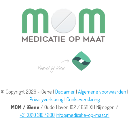
© Copyright 2026 - iGene |
Disclaimer
|
Algemene voorwaarden
|
Privacyverklaring
|
Cookieverklaring
MOM / iGene
/
Oude Haven 102
/
6511 XH
Nijmegen
/
+31 (0)10 310 4200
info@medicatie-op-maat.nl