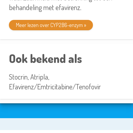
behandeling met efavirenz.
Meer lezen over CYP2B6-enzym »
Ook bekend als
Stocrin, Atripla,
Efavirenz/Emtricitabine/Tenofovir