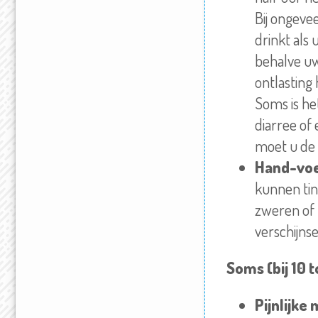
Bij ongeve
drinkt als
behalve uw
ontlasting 
Soms is h
diarree of
moet u de
Hand-vo
kunnen tin
zweren of 
verschijns
Soms (bij 10 
Pijnlijke