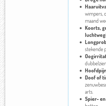
Haaruitva
wimpers, o
maand wee
Koorts, g
luchtweg
Longpro
stekende p
Oogirrita
dubbelzien
Hoofdpij
Doof of t
zenuwbesch
arts.
Spier- en
botten.