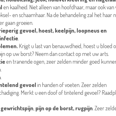
l
en kaalheid. Niet alleen van hoofdhaar, maar ook v
ksel- en schaamhaar. Na de behandeling zal het haar 
r gaan groeien.
rieperig gevoel, hoest, keelpijn, loopneus en
infectie
.
blemen.
Krijgt u last van benauwdheid, hoest u bloed o
ijn op uw borst? Neem dan contact op met uw arts.
tie
en tranende ogen, zeer zelden minder goed kunnen
.
n
.
intelend gevoel
in handen of voeten. Zeer zelden
adiging. Merkt u een doof of tintelend gevoel? Raad
 gewrichtspijn
,
pijn op de borst, rugpijn
. Zeer zelde