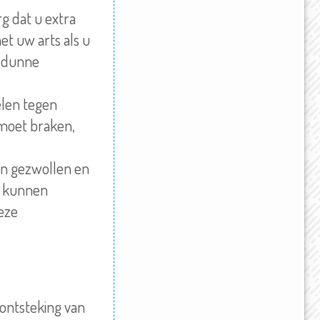
rg dat u extra
et uw arts als u
g dunne
len tegen
 moet braken,
 en gezwollen en
r kunnen
eze
 ontsteking van