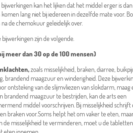
n bijwerkingen kan het lijken dat het middel erger is da
 komen lang niet bij iedereen in dezelfde mate voor. B
 na de chemokuur geleidelijk over.
e bijwerkingen zijn de volgende.
bij meer dan 30 op de 100 mensen)
mklachten,
zoals misselijkheid, braken, diarree, buikpi
g, brandend maagzuur en winderigheid. Deze bijwerki
or ontsteking van de slijmvliezen van slokdarm, maa
n brandend maagzuur te bestrijden, kan de arts een
rmend middel voorschrijven. Bij misselijkheid schrijft 
en braken voor.Soms helpt het om vaker te eten, maar
m de misselijkheid te verminderen, moet u de tablette
et eten innemen.