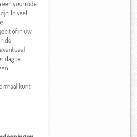
an een vuurrode
ijn. In veel
de
bit of in uw
an de
 eventueel
r dag te
een
normaal kunt
aandoeningen
.