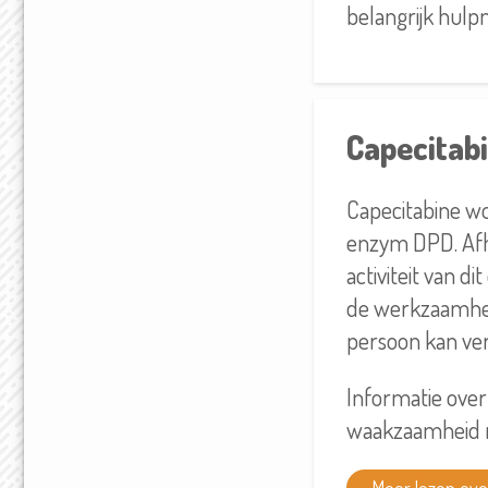
belangrijk hulpm
Capecitab
Capecitabine wo
enzym DPD. Afha
activiteit van d
de werkzaamhei
persoon kan ver
Informatie over
waakzaamheid m