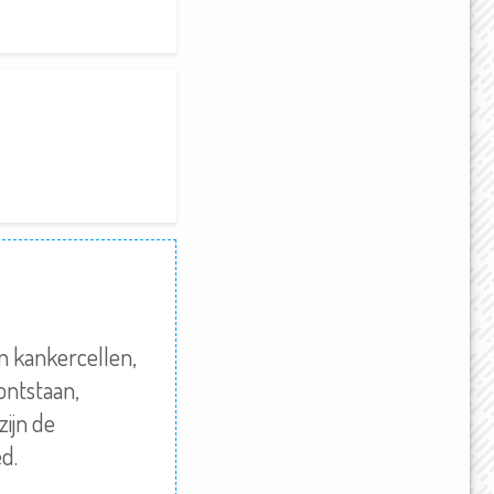
an kankercellen,
ontstaan,
zijn de
d.