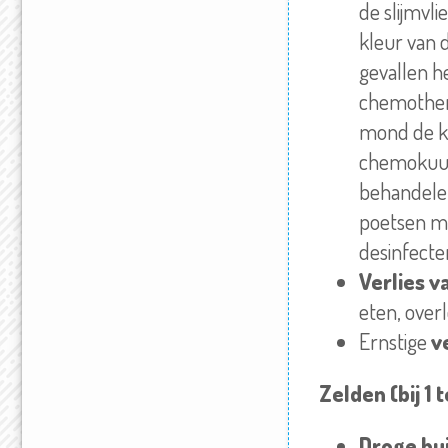
de slijmvl
kleur van d
gevallen he
chemothera
mond de kl
chemokuur 
behandelen
poetsen me
desinfect
Verlies v
eten, over
Ernstige
v
Zelden (bij 1
Droge hui