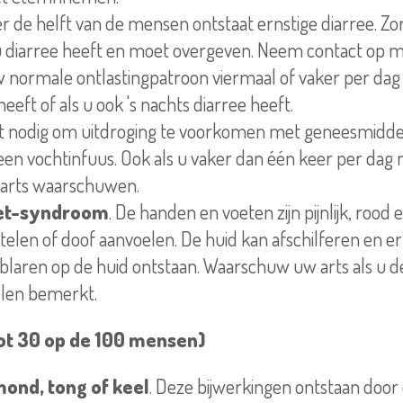
er de helft van de mensen ontstaat ernstige diarree. Zo
 u diarree heeft en moet overgeven. Neem contact op m
 normale ontlastingpatroon viermaal of vaker per da
heeft of als u ook 's nachts diarree heeft.
et nodig om uitdroging te voorkomen met geneesmidde
 een vochtinfuus. Ook als u vaker dan één keer per dag
 arts waarschuwen.
et-syndroom
. De handen en voeten zijn pijnlijk, rood
telen of doof aanvoelen. De huid kan afschilferen en e
blaren op de huid ontstaan. Waarschuw uw arts als u d
elen bemerkt.
tot 30 op de 100 mensen)
 mond, tong of keel
. Deze bijwerkingen ontstaan door