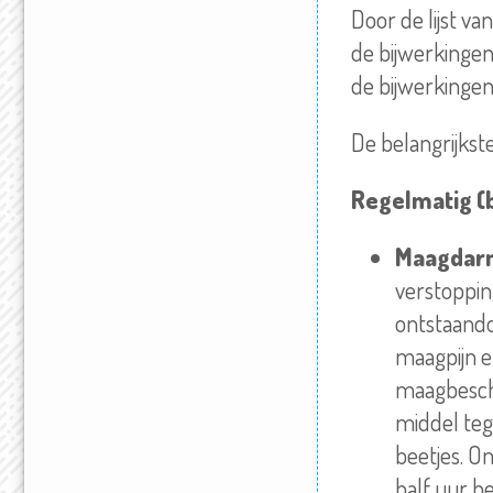
Door de lijst va
de bijwerkingen
de bijwerkingen
De belangrijkst
Regelmatig (
Maagdar
verstoppin
ontstaando
maagpijn e
maagbesche
middel teg
beetjes. O
half uur h