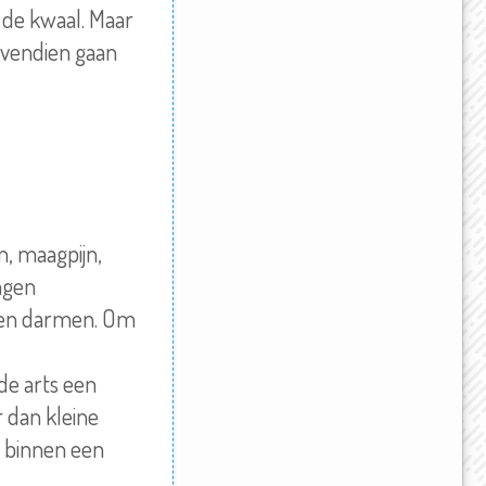
n de kwaal. Maar
ovendien gaan
jn, maagpijn,
ngen
g en darmen. Om
de arts een
 dan kleine
n binnen een