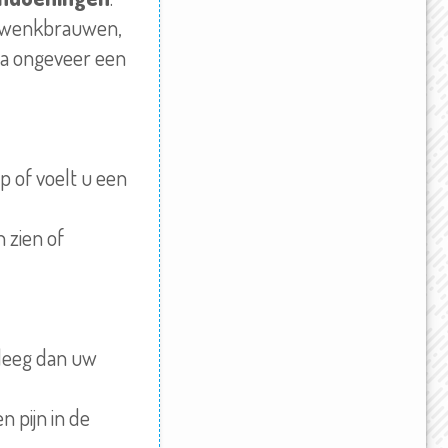
an wenkbrauwen,
na ongeveer een
p of voelt u een
 zien of
pleeg dan uw
n pijn in de