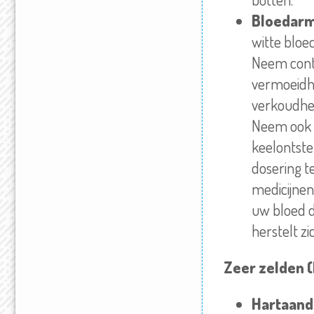
Bloedarm
witte bloe
Neem conta
vermoeidhe
verkoudhei
Neem ook al
keelontste
dosering te
medicijnen
uw bloed d
herstelt zi
Zeer zelden (
Hartaand