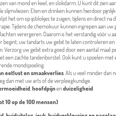
iezen van mond en keel, en slokdarm. U kunt dit zien a
e slijmvliezen. Eten en drinken kunnen hierdoor pijnlijk z
lpt het om op ijsblokjes te zuigen, tijdens en direct na 
pie. Tijdens de chemokuur kunnen ingrepen aan uw ge
achten verergeren. Daarom is het verstandig vóór u a
begint, uw tandarts uw gebit te laten controleren en
. Verzorg uw gebit extra goed door een aantal maal pe
t een zachte tandenborstel. Ook kunt u spoelen met 
erende mondspoeling.
an eetlust en smaakverlies
. Als u veel minder dan 
leg dan met uw arts of de verpleegkundige.
ermoeidheid
,
hoofdpijn
en
duizeligheid
.
 tot 10 op de 100 mensen)
d, huiduitslag, jeuk, huidverkleuring en nagel