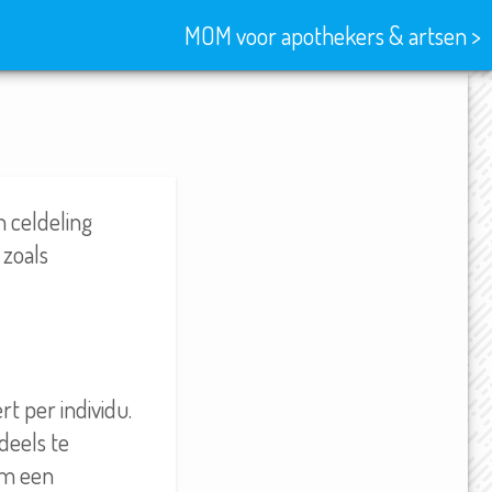
MOM voor apothekers & artsen >
n celdeling
 zoals
t per individu.
 deels te
om een