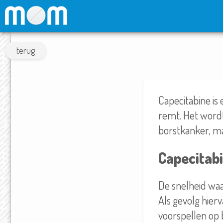
terug
Capecitabine is
remt. Het wordt
borstkanker, m
Capecitab
De snelheid waa
Als gevolg hierv
voorspellen op 