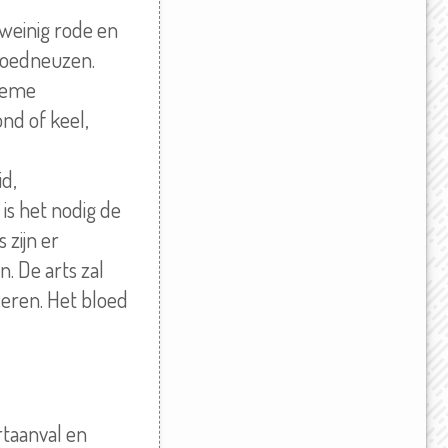
 weinig rode en
bloedneuzen.
treme
nd of keel,
id,
is het nodig de
 zijn er
. De arts zal
leren. Het bloed
artaanval en