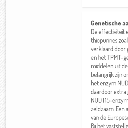
Genetische a
De effectiviteit
thiopurines zoa
verklaard door 
en het TPMT-ge
middelen uit d
belangrijk zijn
het enzym NUDT
daardoor extra g
NUDT15-enzym ko
zeldzaam. Een 
van de Europese 
Bij het vastste