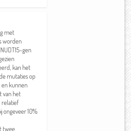
ing met
ls worden
et NUDT15-gen
gezien
erd, kan het
lde mutaties op
t en kunnen
t van het
relatief
ij ongeveer 10%
t twee