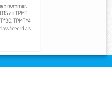
n een nummer.
UDT15 en TPMT:
T*3C, TPMT*4,
assificeerd als