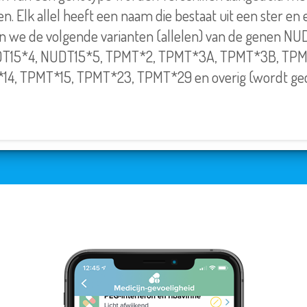
en. Elk allel heeft een naam die bestaat uit een ster e
en we de volgende varianten (allelen) van de genen N
T15*4, NUDT15*5, TPMT*2, TPMT*3A, TPMT*3B, TPM
14, TPMT*15, TPMT*23, TPMT*29 en overig (wordt gecl