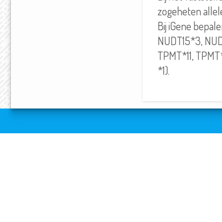
zogeheten allel
Bij iGene bepal
NUDT15*3, NUD
TPMT*11, TPMT*
*1).