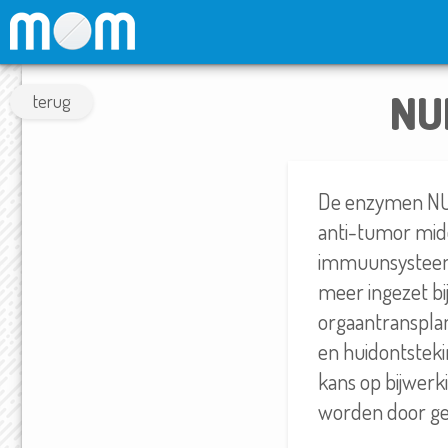
NU
terug
De enzymen NUD
anti-tumor mid
immuunsysteem 
meer ingezet bij
orgaantransplant
en huidontsteki
kans op bijwerk
worden door ge