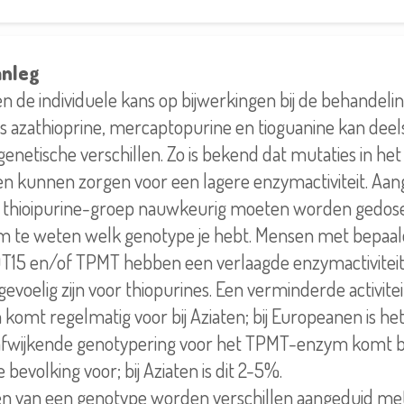
anleg
 en de individuele kans op bijwerkingen bij de behandel
ls azathioprine, mercaptopurine en tioguanine kan dee
genetische verschillen. Zo is bekend dat mutaties in h
n kunnen zorgen voor een lagere enzymactiviteit. Aan
e thioipurine-groep nauwkeurig moeten worden gedose
 om te weten welk genotype je hebt. Mensen met bepaa
15 en/of TPMT hebben een verlaagde enzymactivitei
evoelig zijn voor thiopurines. Een verminderde activitei
mt regelmatig voor bij Aziaten; bij Europeanen is het 
afwijkende genotypering voor het TPMT-enzym komt b
bevolking voor; bij Aziaten is dit 2-5%.
llen van een genotype worden verschillen aangeduid me