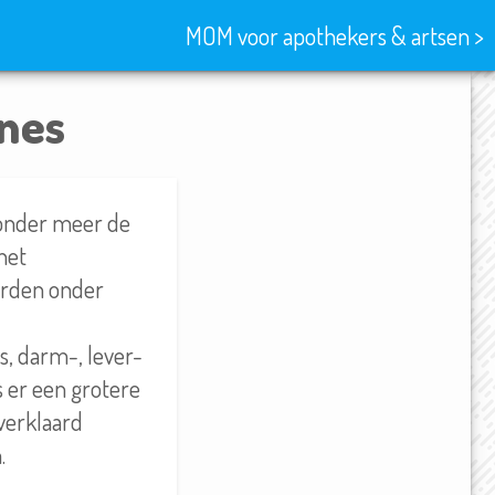
MOM voor apothekers & artsen >
nes
 onder meer de
het
orden onder
is, darm-, lever-
s er een grotere
verklaard
.