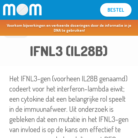
BESTEL
MOM voor apothekers & artsen >
Voorkom bijwerkingen en verkeerde doseringen door de informatie in je
terug
DNA te gebruiken!
IFNL3 (IL28B)
Het IFNL3-gen (voorheen IL28B genaamd)
codeert voor het interferon-lambda eiwit;
een cytokine dat een belangrijke rol speelt
in de immuunafweer. Uit onderzoek is
gebleken dat een mutatie in het IFNL3-gen
van invloed is op de kans om effectief te