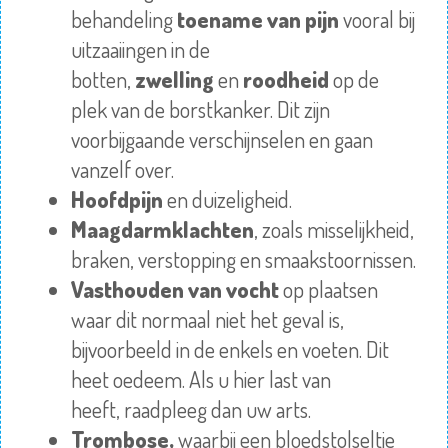
behandeling
toename van pijn
vooral bij
uitzaaiingen in de
botten,
zwelling
en
roodheid
op de
plek van de borstkanker. Dit zijn
voorbijgaande verschijnselen en gaan
vanzelf over.
Hoofdpijn
en duizeligheid.
Maagdarmklachten
, zoals misselijkheid,
braken,
verstopping
en smaakstoornissen.
Vasthouden van vocht
op plaatsen
waar dit normaal niet het geval is,
bijvoorbeeld in de enkels en voeten. Dit
heet
oedeem
. Als u hier last van
heeft,
raadpleeg
dan uw arts.
Trombose
,
waarbij een bloedstolseltje