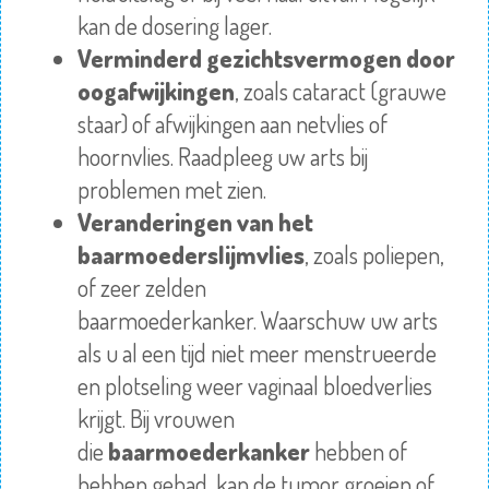
kan de
dosering
lager.
Verminderd gezichtsvermogen door
oogafwijkingen
, zoals cataract (grauwe
staar) of afwijkingen aan netvlies of
hoornvlies.
Raadpleeg
uw arts bij
problemen met zien.
Veranderingen van het
baarmoederslijmvlies
, zoals poliepen,
of zeer zelden
baarmoederkanker.
Waarschuw
uw arts
als u al een tijd niet meer menstrueerde
en plotseling weer vaginaal bloedverlies
krijgt. Bij vrouwen
die
baarmoederkanker
hebben of
hebben gehad, kan de tumor groeien of