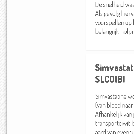
De snelheid waa
Als gevolg hierv
voorspellen op 
belangrijk hulpm
Simvastati
SLCO1B1
Simvastatine wo
(van bloed naar
Afhankelijk van 
transporteiwit 
aard van eventu