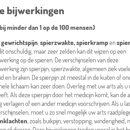
e bijwerkingen
bij minder dan 1 op de 100 mensen)
,
gewrichtspijn
,
spierzwakte,
spierkramp
en
spie
dit
onschuldig
, maar zeer zelden kan dit wijzen op een
jwerking
op de spieren. De verschijnselen van deze
jwerking
zijn spierpijn, spierzwakte, algemeen ziek voele
id en braken. De spierpijn zit meestal in de kuiten of 
hele lichaam kan zeer doen.
Overleg
met uw arts als u
eeft. Als deze spierpijn door het medicijn komt, kan de 
g
verlagen of een ander medicijn voorschrijven. Als u las
erschijnselen, moet u zo snel mogelijk uw arts raadpleg
mklachten
, zoals buikpijn,
verstopping
, winderigheid, m
n of diarree. Deze bijwerkingen treden vooral in het b