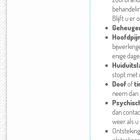
behandelin
Blijft u e
Geheugen
Hoofdpij
bijwerkinge
enige dage
Huiduitsl
stopt met d
Doof
of
t
neem dan c
Psychisc
dan contac
weer als u
Ontstekin