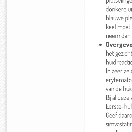
plotselinge
donkere
u
blauwe ple
keel moet 
neem dan c
Overgevo
het gezicht
huidreactie
In zeer ze
erytematod
van de hui
Bij al dez
Eerste-hul
Geef daaro
simvastatin