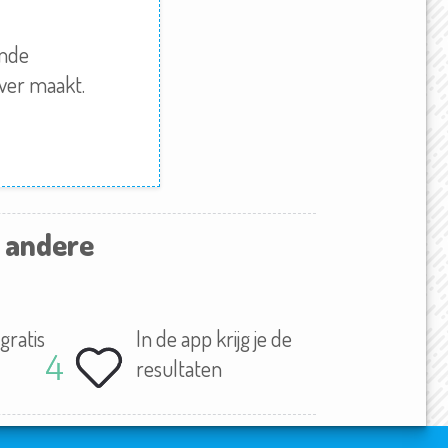
emde
over maakt.
n andere
gratis
In de app krijg je de
resultaten