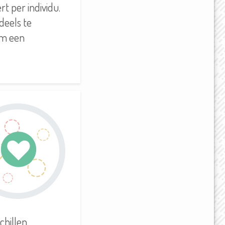
t per individu.
 deels te
om een
hillen.