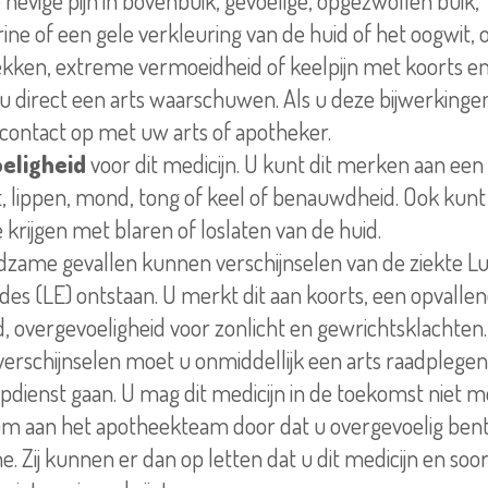
 hevige pijn in bovenbuik, gevoelige,
opgezwollen
buik,
rine
of een gele verkleuring van de huid of het oogwit,
kken, extreme vermoeidheid of keelpijn met koorts en
u direct een arts waarschuwen. Als u deze bijwerking
ontact op met uw arts of apotheker.
eligheid
voor dit medicijn. U kunt dit merken aan een
, lippen, mond, tong of keel of
benauwdheid
. Ook kunt
 krijgen met blaren of loslaten van de huid.
ldzame gevallen kunnen verschijnselen van de ziekte L
es (LE) ontstaan. U merkt dit aan koorts, een opvalle
d, overgevoeligheid voor zonlicht en gewrichtsklachten.
e verschijnselen moet u onmiddellijk een arts raadplegen
pdienst gaan. U mag dit medicijn in de toekomst niet m
m aan het apotheekteam door dat u overgevoelig bent
e. Zij kunnen er dan op letten dat u dit medicijn en soor