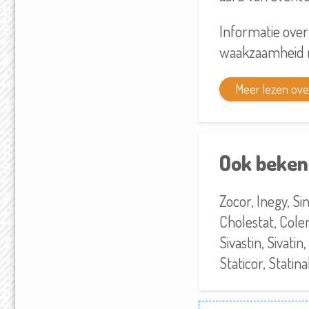
Informatie over
waakzaamheid m
Meer lezen over
Ook beken
Zocor, Inegy, Si
Cholestat, Colem
Sivastin, Sivatin
Staticor, Statina