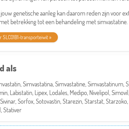
 jouw genetische aanleg kan daarom reden zijn voor ex
et betrekking tot een behandeling met simvastatine.
 SLCO1B1-transporteiwit »
d als
mvastatin, Simvastatina, Simvastatine, Simvastatinum, S
in, Labistatin, Lipex, Lodales, Medipo, Nivelipol, Simovil
, Sivinar, Sorfox, Sotovastin, Starezin, Starstat, Starzoko,
l, Stativer