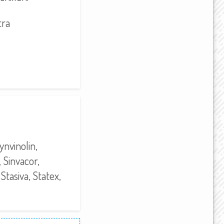
tra
ynvinolin,
, Sinvacor,
 Stasiva, Statex,