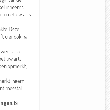
sel inneemt.
 op met uw arts.
akte. Deze
ft u er ook na
 weer als u
et uw arts.
ngen opmerkt,
erkt, neem
nt meestal
ingen
. Bij