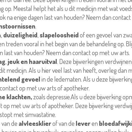
g op. Meestal helpt het als u dit medicijn met wat voed
r ook na enige dagen last van houden? Neem dan contact
stoornissen
.
n
,
duizeligheid
,
slapeloosheid
of een gevoel van zw
n treden vooral in het begin van de behandeling op. Blij
n last van houden? Neem dan contact op met uw arts.
ag
,
jeuk en
haaruitval
. Deze bijwerkingen verdwijnen
it medicijn. Als u hier veel last van heeft,
overleg
dan m
intelend
gevoel
in de ledematen. Als u deze bijwerki
ontact op met uw arts of apotheker.
he klachten,
zoals
depressie
.Als u deze
bijwerking
opm
t op met uw arts of apotheker. Deze
bijwerking
verdwij
 stopt met simvastatine.
g van de
alvleesklier
of van de
lever
en
bloedafwijk