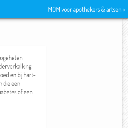
MOM voor apothekers & artsen >
 zogeheten
derverkalking.
oed en bij hart-
n die een
iabetes of een