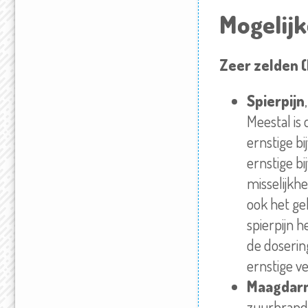
Mogelijk
Zeer zelden (
Spierpijn
Meestal is 
ernstige
bi
ernstige
bi
misselijkhe
ook het ge
spierpijn h
de
doserin
ernstige v
Maagdar
zuurbrande