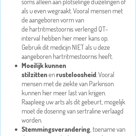
soms alleen aan plotselinge duizelingen of
als u even wegraakt. Vooral mensen met
de aangeboren vorm van
de
hartritmestoornis
verlengd QT-
interval hebben hier meer kans op.
Gebruik dit medicijn NIET als u deze
aangeboren
hartritmestoornis
heeft.
Moeilijk kunnen
stilzitten
en
rusteloosheid
. Vooral
mensen met de ziekte van Parkinson
kunnen hier meer last van krijgen.
Raapleeg uw arts als dit gebeurt, mogelijk
moet de
dosering
van sertraline verlaagd
worden.
Stemmingsverandering
, toename van