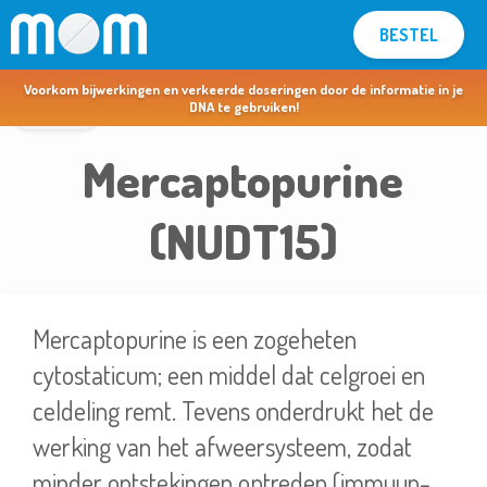
BESTEL
MOM voor apothekers & artsen >
Voorkom bijwerkingen en verkeerde doseringen door de informatie in je
terug
DNA te gebruiken!
Mercaptopurine
(NUDT15)
Mercaptopurine is een zogeheten
cytostaticum; een middel dat celgroei en
celdeling remt. Tevens onderdrukt het de
werking van het afweersysteem, zodat
minder ontstekingen optreden (immuun-