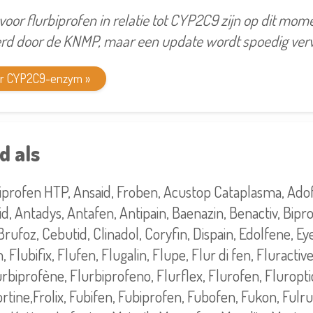
oor flurbiprofen in relatie tot CYP2C9 zijn op dit mom
d door de KNMP, maar een update wordt spoedig ver
er CYP2C9-enzym »
d als
iprofen HTP, Ansaid, Froben, Acustop Cataplasma, Adof
d, Antadys, Antafen, Antipain, Baenazin, Benactiv, Bipro
rufoz, Cebutid, Clinadol, Coryfin, Dispain, Edolfene, Eye
, Flubifix, Flufen, Flugalin, Flupe, Flur di fen, Fluractiv
urbiprofène, Flurbiprofeno, Flurflex, Flurofen, Fluropti
rtine,Frolix, Fubifen, Fubiprofen, Fubofen, Fukon, Fulr