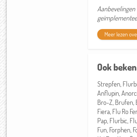
Aanbevelingen v
geïmplementeer
Meer lezen ov
Ook beken
Strepfen, Flurb
Anflupin, Anorci
Bro-Z, Brufen, B
Fiera, Flu Ro Fen
Pap, Flurbic, Fl
Fun, Forphen, Fo