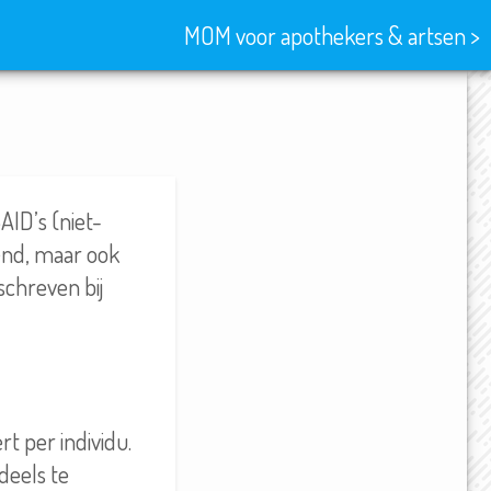
MOM voor apothekers & artsen >
AID’s (niet-
lend, maar ook
chreven bij
t per individu.
 deels te