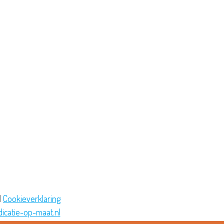
|
Cookieverklaring
icatie-op-maat.nl