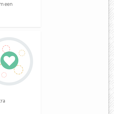
om een
tra