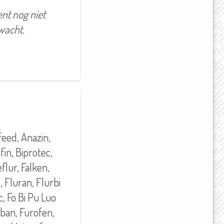
ent nog niet
wacht.
eed, Anazin,
fin, Biprotec,
flur, Falken,
e, Fluran, Flurbi
c, Fo Bi Pu Luo
uban, Furofen,