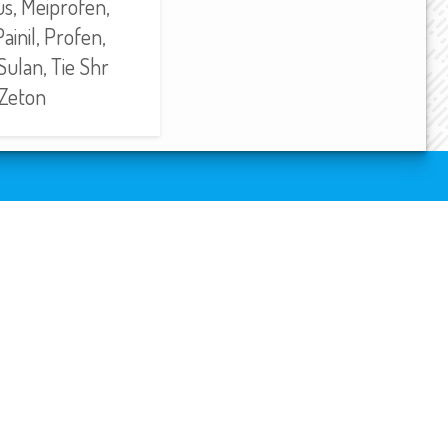
us, Meiprofen,
ainil, Profen,
Sulan, Tie Shr
 Zeton