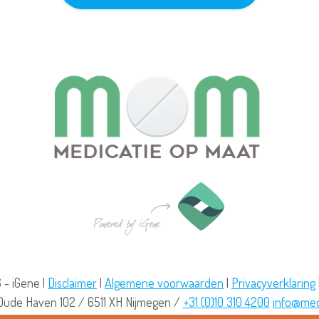
 - iGene |
Disclaimer
|
Algemene voorwaarden
|
Privacyverklaring
Oude Haven 102
/
6511 XH
Nijmegen
/
+31 (0)10 310 4200
info@med