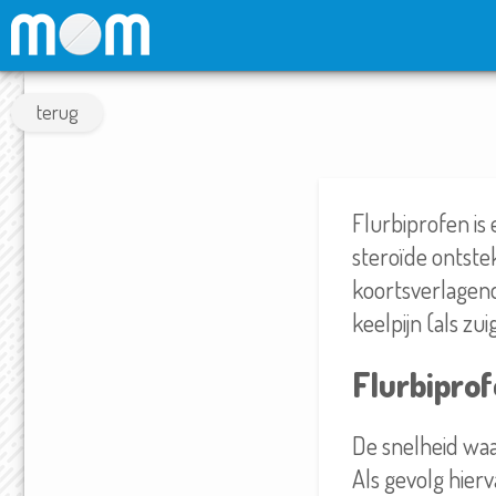
terug
Flurbiprofen is 
steroïde ontste
koortsverlagen
keelpijn (als zui
Flurbipro
De snelheid waa
Als gevolg hierv