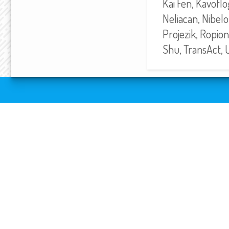
Kai Fen, Kavoflo
Neliacan, Nibelo
Projezik, Ropion
Shu, TransAct, 