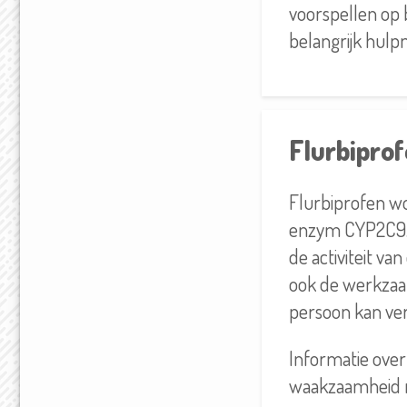
voorspellen op 
belangrijk hulpm
Flurbipro
Flurbiprofen wo
enzym CYP2C9. A
de activiteit va
ook de werkzaa
persoon kan ver
Informatie over
waakzaamheid me