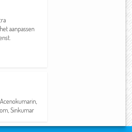
tra
 het aanpassen
enst.
 Acenokumarin,
trom, Sinkumar