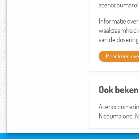
acenocoumarol v
Informatie over
waakzaamheid me
van de dosering
Meer lezen ov
Ook beken
Acenocoumarin
Nicoumalone, Ni