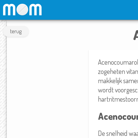
terug
Acenocoumarol i
zogeheten vita
makkelijk same
wordt voorgesch
hartritmestoorn
Acenocoum
De snelheid waa