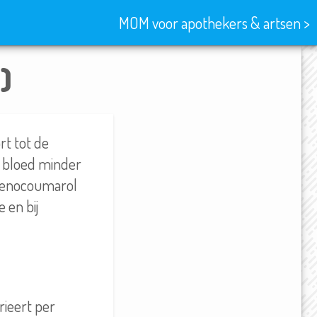
MOM voor apothekers & artsen >
)
rt tot de
t bloed minder
Acenocoumarol
 en bij
rieert per