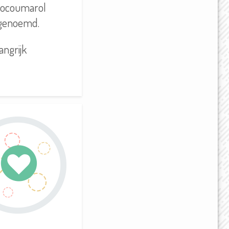
cenocoumarol
a genoemd.
ngrijk