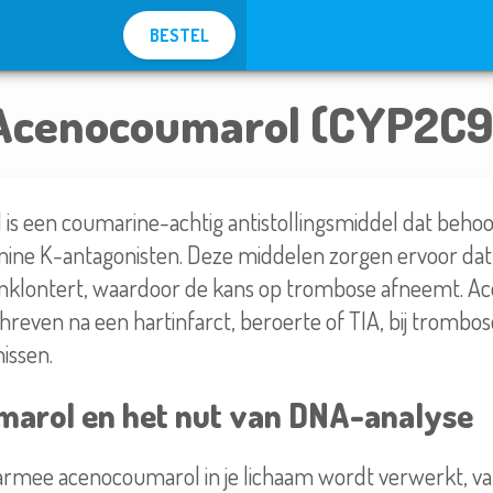
BESTEL
Acenocoumarol (CYP2C9
s een coumarine-achtig antistollingsmiddel dat behoo
mine K-antagonisten. Deze middelen zorgen ervoor da
nklontert, waardoor de kans op trombose afneemt. 
reven na een hartinfarct, beroerte of TIA, bij trombose
issen.
arol en het nut van DNA-analyse
rmee acenocoumarol in je lichaam wordt verwerkt, va